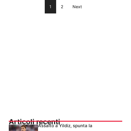
1
2
Next
Articoli recenti
Assalto a Yildiz, spunta la