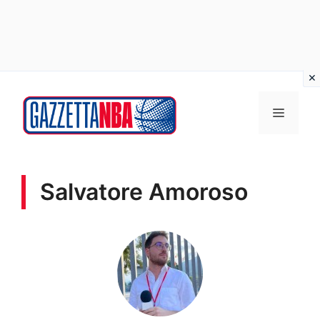
Vai
al
MENU
contenuto
Salvatore Amoroso