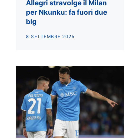
Allegri stravolge il Milan
per Nkunku: fa fuori due
big
8 SETTEMBRE 2025