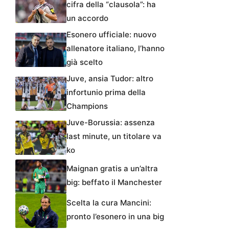
cifra della “clausola”: ha
un accordo
Esonero ufficiale: nuovo
allenatore italiano, l’hanno
già scelto
Juve, ansia Tudor: altro
infortunio prima della
Champions
Juve-Borussia: assenza
last minute, un titolare va
ko
Maignan gratis a un’altra
big: beffato il Manchester
Scelta la cura Mancini:
pronto l’esonero in una big