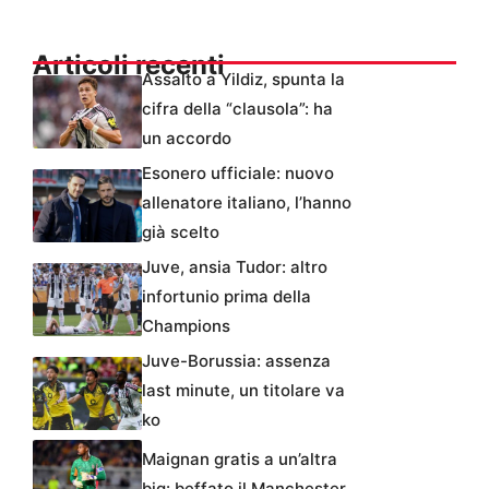
Articoli recenti
Assalto a Yildiz, spunta la
cifra della “clausola”: ha
un accordo
Esonero ufficiale: nuovo
allenatore italiano, l’hanno
già scelto
Juve, ansia Tudor: altro
infortunio prima della
Champions
Juve-Borussia: assenza
last minute, un titolare va
ko
Maignan gratis a un’altra
big: beffato il Manchester