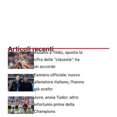
Articoli recenti
Assalto a Yildiz, spunta la
cifra della “clausola”: ha
un accordo
Esonero ufficiale: nuovo
allenatore italiano, l’hanno
già scelto
Juve, ansia Tudor: altro
infortunio prima della
Champions