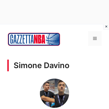
Vai
al
MENU
contenuto
Simone Davino