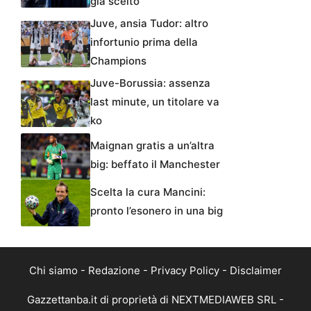
già scelto
Juve, ansia Tudor: altro
infortunio prima della
Champions
Juve-Borussia: assenza
last minute, un titolare va
ko
Maignan gratis a un’altra
big: beffato il Manchester
Scelta la cura Mancini:
pronto l’esonero in una big
Chi siamo
-
Redazione
-
Privacy Policy
-
Disclaimer
Gazzettanba.it di proprietà di NEXTMEDIAWEB SRL -