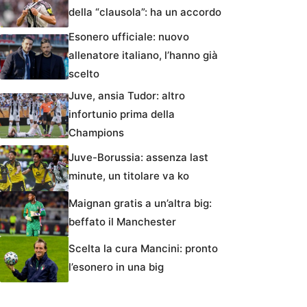
della “clausola”: ha un accordo
Esonero ufficiale: nuovo
allenatore italiano, l’hanno già
scelto
Juve, ansia Tudor: altro
infortunio prima della
Champions
Juve-Borussia: assenza last
minute, un titolare va ko
Maignan gratis a un’altra big:
beffato il Manchester
Scelta la cura Mancini: pronto
l’esonero in una big