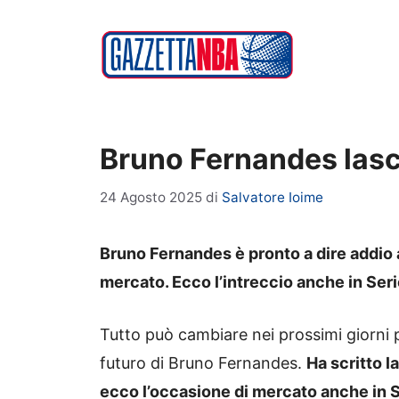
Vai
al
contenuto
Bruno Fernandes lascia
24 Agosto 2025
di
Salvatore Ioime
Bruno Fernandes è pronto a dire addio 
mercato. Ecco l’intreccio anche in Serie
Tutto può cambiare nei prossimi giorni p
futuro di Bruno Fernandes.
Ha scritto l
ecco l’occasione di mercato anche in S