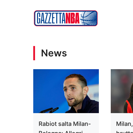
Vai
al
contenuto
News
Rabiot salta Milan-
Milan,