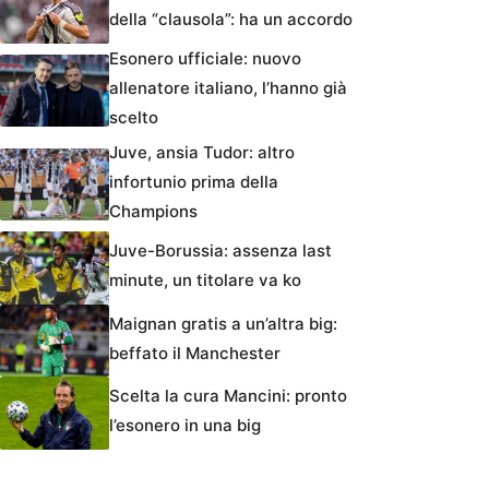
della “clausola”: ha un accordo
Esonero ufficiale: nuovo
allenatore italiano, l’hanno già
scelto
Juve, ansia Tudor: altro
infortunio prima della
Champions
Juve-Borussia: assenza last
minute, un titolare va ko
Maignan gratis a un’altra big:
beffato il Manchester
Scelta la cura Mancini: pronto
l’esonero in una big