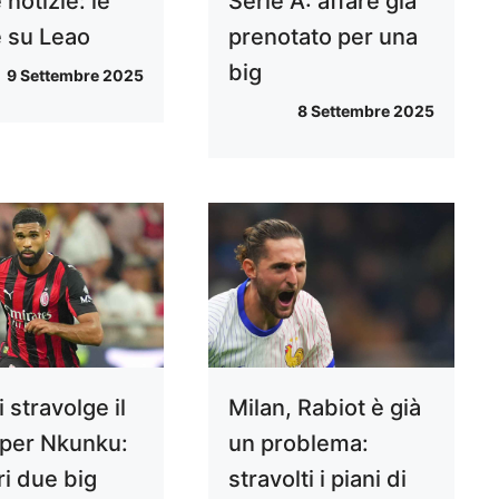
 notizie: le
Serie A: affare già
e su Leao
prenotato per una
big
9 Settembre 2025
8 Settembre 2025
i stravolge il
Milan, Rabiot è già
 per Nkunku:
un problema:
ri due big
stravolti i piani di