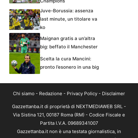
Champions
Juve-Borussia: assenza
last minute, un titolare va
ko
Maignan gratis a un’altra
big: beffato il Manchester
Scelta la cura Mancini:
pronto l’esonero in una big
Chi siamo
-
Redazione
-
Privacy Policy
-
Disclaimer
Gazzettanba.it di proprietà di NEXTMEDIAWEB SRL -
Via Sistina 121, 00187 Roma (RM) - Codice Fiscale e
Partita I.V.A. 09689341007
Gazzettanba.it non è una testata giornalistica, in