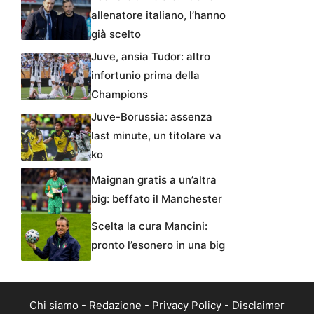
allenatore italiano, l’hanno
già scelto
Juve, ansia Tudor: altro
infortunio prima della
Champions
Juve-Borussia: assenza
last minute, un titolare va
ko
Maignan gratis a un’altra
big: beffato il Manchester
Scelta la cura Mancini:
pronto l’esonero in una big
Chi siamo
-
Redazione
-
Privacy Policy
-
Disclaimer