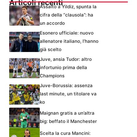
Articoli recenti
Assalto a Yildiz, spunta la
cifra della “clausola”: ha
un accordo
Esonero ufficiale: nuovo
allenatore italiano, l’hanno
già scelto
Juve, ansia Tudor: altro
infortunio prima della
Champions
Juve-Borussia: assenza
last minute, un titolare va
ko
Maignan gratis a un’altra
big: beffato il Manchester
Scelta la cura Mancini: