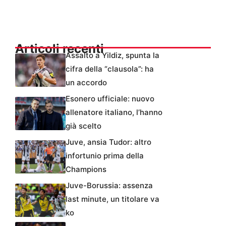
Articoli recenti
Assalto a Yildiz, spunta la
cifra della “clausola”: ha
un accordo
Esonero ufficiale: nuovo
allenatore italiano, l’hanno
già scelto
Juve, ansia Tudor: altro
infortunio prima della
Champions
Juve-Borussia: assenza
last minute, un titolare va
ko