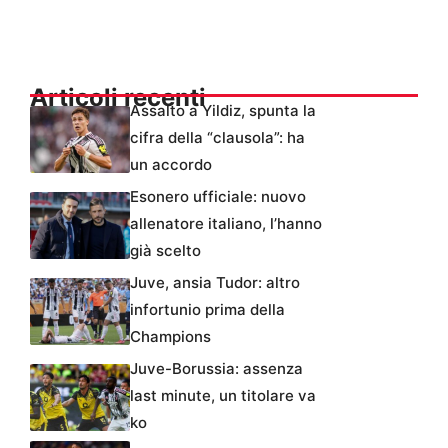
Articoli recenti
Assalto a Yildiz, spunta la
cifra della “clausola”: ha
un accordo
Esonero ufficiale: nuovo
allenatore italiano, l’hanno
già scelto
Juve, ansia Tudor: altro
infortunio prima della
Champions
Juve-Borussia: assenza
last minute, un titolare va
ko