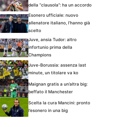
della “clausola”: ha un accordo
Esonero ufficiale: nuovo
allenatore italiano, l’hanno già
scelto
Juve, ansia Tudor: altro
infortunio prima della
Champions
Juve-Borussia: assenza last
minute, un titolare va ko
Maignan gratis a un’altra big:
beffato il Manchester
Scelta la cura Mancini: pronto
l’esonero in una big