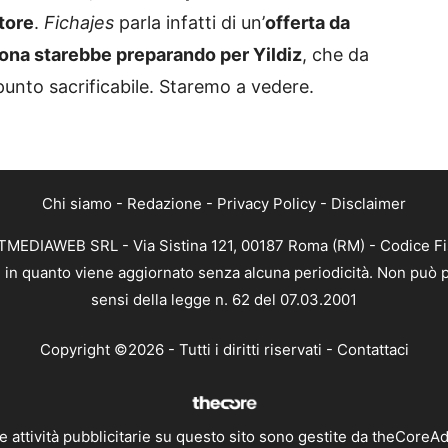
atore
.
Fichajes
parla infatti di un’
offerta da
llona starebbe preparando per Yildiz
, che da
punto sacrificabile. Staremo a vedere.
Chi siamo
-
Redazione
-
Privacy Policy
-
Disclaimer
XTMEDIAWEB SRL - Via Sistina 121, 00187 Roma (RM) - Codice Fi
a, in quanto viene aggiornato senza alcuna periodicità. Non può p
sensi della legge n. 62 del 07.03.2001
Copyright ©2026 - Tutti i diritti riservati -
Contattaci
e attività pubblicitarie su questo sito sono gestite da theCoreA