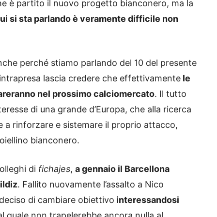
he è partito il nuovo progetto bianconero, ma la
 cui si sta parlando è veramente difficile non
che perché stiamo parlando del 10 del presente
 intrapresa lascia credere che effettivamente
le
epareranno nel prossimo calciomercato
. Il tutto
nteresse di una grande d’Europa, che alla ricerca
e a rinforzare e sistemare il proprio attacco,
oiellino bianconero.
olleghi di
fichajes
,
a gennaio il Barcellona
ildiz
. Fallito nuovamente l’assalto a Nico
 deciso di cambiare obiettivo
interessandosi
al quale non trapelerebbe ancora nulla al