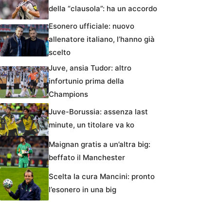
della “clausola”: ha un accordo
Esonero ufficiale: nuovo
allenatore italiano, l’hanno già
scelto
Juve, ansia Tudor: altro
infortunio prima della
Champions
Juve-Borussia: assenza last
minute, un titolare va ko
Maignan gratis a un’altra big:
beffato il Manchester
Scelta la cura Mancini: pronto
l’esonero in una big