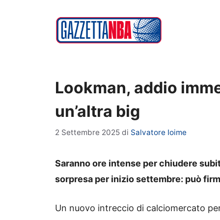
Vai
al
contenuto
Lookman, addio immedi
un’altra big
2 Settembre 2025
di
Salvatore Ioime
Saranno ore intense per chiudere subit
sorpresa per inizio settembre: può fir
Un nuovo intreccio di calciomercato per