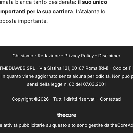
 fumata bianca tanto desiderata:
il suo unico
importanti per la sua carriera
. L’Atalanta lo
roposta importante.
Chi siamo
-
Redazione
-
Privacy Policy
-
Disclaimer
XTMEDIAWEB SRL - Via Sistina 121, 00187 Roma (RM) - Codice Fi
a, in quanto viene aggiornato senza alcuna periodicità. Non può p
sensi della legge n. 62 del 07.03.2001
Copyright ©2026 - Tutti i diritti riservati -
Contattaci
e attività pubblicitarie su questo sito sono gestite da theCoreA