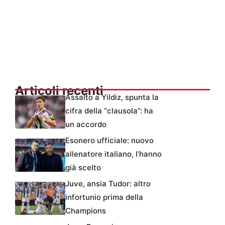
Articoli recenti
Assalto a Yildiz, spunta la
cifra della “clausola”: ha
un accordo
Esonero ufficiale: nuovo
allenatore italiano, l’hanno
già scelto
Juve, ansia Tudor: altro
infortunio prima della
Champions