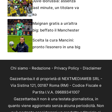
Juve-Borussia: assenza
last minute, un titolare va
ko
Maignan gratis a un’altra
big: beffato il Manchester
Scelta la cura Mancini:
pronto l’esonero in una big
Chi siamo
-
Redazione
-
Privacy Policy
-
Disclaimer
Gazzettanba.it di proprietà di NEXTMEDIAWEB SRL -
Via Sistina 121, 00187 Roma (RM) - Codice Fiscale e
Partita I.V.A. 09689341007
Gazzettanba.it non è una testata giornalistica, in
quanto viene aggiornato senza alcuna periodicità. Non