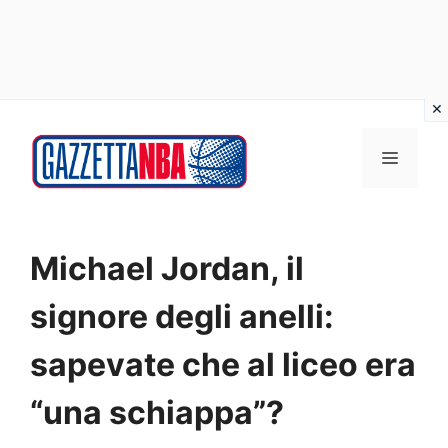
Vai
al
MENU
contenuto
Michael Jordan, il
signore degli anelli:
sapevate che al liceo era
“una schiappa”?