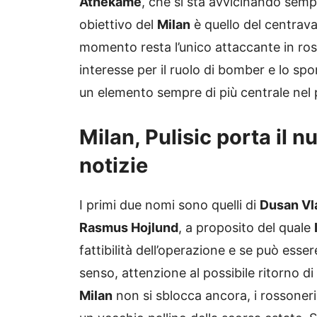
Athekame
, che si sta avvicinando sempr
obiettivo del
Milan
è quello del centrava
momento resta l’unico attaccante in ros
interesse per il ruolo di bomber e lo s
un elemento sempre di più centrale nel
Milan, Pulisic porta il 
notizie
I primi due nomi sono quelli di
Dusan Vl
Rasmus Hojlund
, a proposito del quale
fattibilità dell’operazione e se può essere 
senso, attenzione al possibile ritorno d
Milan
non si sblocca ancora, i rossoneri