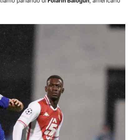
Stiamo parlando di
Folarin Balogun
, americano