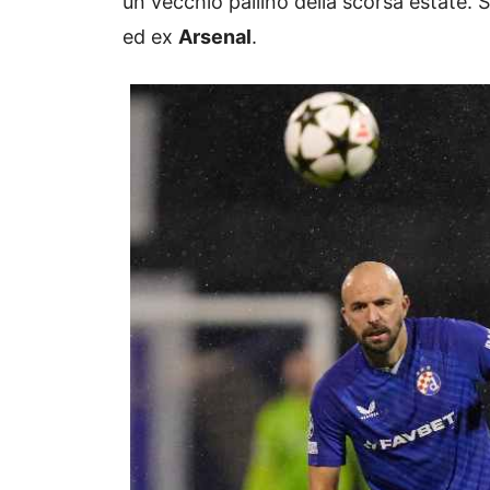
un vecchio pallino della scorsa estate. 
ed ex
Arsenal
.