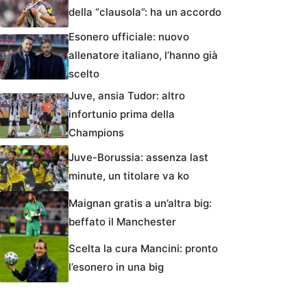
della “clausola”: ha un accordo
Esonero ufficiale: nuovo
allenatore italiano, l’hanno già
scelto
Juve, ansia Tudor: altro
infortunio prima della
Champions
Juve-Borussia: assenza last
minute, un titolare va ko
Maignan gratis a un’altra big:
beffato il Manchester
Scelta la cura Mancini: pronto
l’esonero in una big