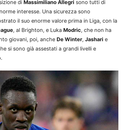
izione di
Massimiliano Allegri
sono tutti di
i enorme interesse. Una sicurezza sono
ostrato il suo enorme valore prima in Liga, con la
eague
, al Brighton, e Luka
Modric
, che non ha
nto giovani, poi, anche
De Winter
,
Jashari
e
si sono già assestati a grandi livelli e
.