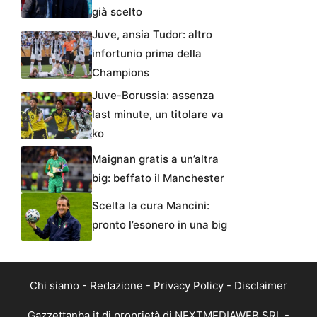
già scelto
Juve, ansia Tudor: altro
infortunio prima della
Champions
Juve-Borussia: assenza
last minute, un titolare va
ko
Maignan gratis a un’altra
big: beffato il Manchester
Scelta la cura Mancini:
pronto l’esonero in una big
Chi siamo
-
Redazione
-
Privacy Policy
-
Disclaimer
Gazzettanba.it di proprietà di NEXTMEDIAWEB SRL -