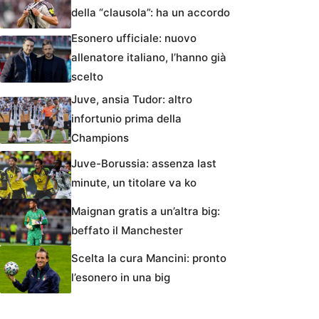
della “clausola”: ha un accordo
Esonero ufficiale: nuovo
allenatore italiano, l’hanno già
scelto
Juve, ansia Tudor: altro
infortunio prima della
Champions
Juve-Borussia: assenza last
minute, un titolare va ko
Maignan gratis a un’altra big:
beffato il Manchester
Scelta la cura Mancini: pronto
l’esonero in una big