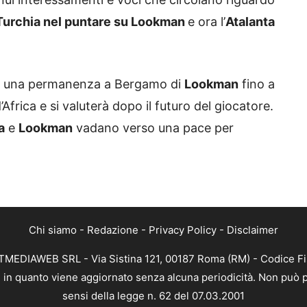
Turchia nel puntare su Lookman
e ora l’
Atalanta
 è una permanenza a Bergamo di
Lookman
fino a
frica e si valuterà dopo il futuro del giocatore.
a
e
Lookman
vadano verso una pace per
Chi siamo
-
Redazione
-
Privacy Policy
-
Disclaimer
XTMEDIAWEB SRL - Via Sistina 121, 00187 Roma (RM) - Codice Fi
a, in quanto viene aggiornato senza alcuna periodicità. Non può p
sensi della legge n. 62 del 07.03.2001