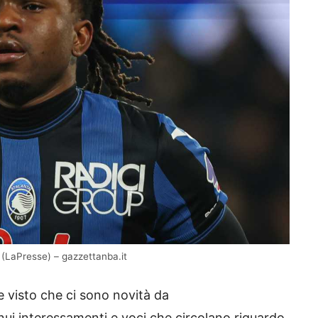
(LaPresse) – gazzettanba.it
 visto che ci sono novità da
inui interessamenti e voci che circolano riguardo