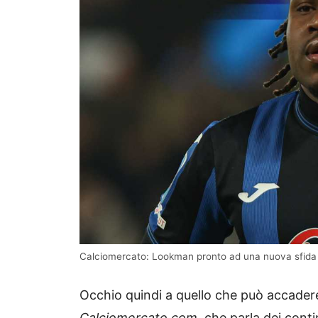
Calciomercato: Lookman pronto ad una nuova sfida 
Occhio quindi a quello che può accadere
Calciomercato.com
, che parla dei cont