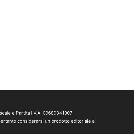
scale e Partita I.V.A. 09689341007
ertanto considerarsi un prodotto editoriale ai