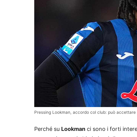
Pressing Lookman, accordo col club: può accettare 
Perché su
Lookman
ci sono i forti inte