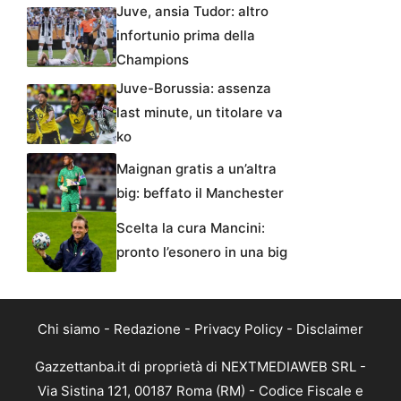
Juve, ansia Tudor: altro
infortunio prima della
Champions
Juve-Borussia: assenza
last minute, un titolare va
ko
Maignan gratis a un’altra
big: beffato il Manchester
Scelta la cura Mancini:
pronto l’esonero in una big
Chi siamo
-
Redazione
-
Privacy Policy
-
Disclaimer
Gazzettanba.it di proprietà di NEXTMEDIAWEB SRL -
Via Sistina 121, 00187 Roma (RM) - Codice Fiscale e