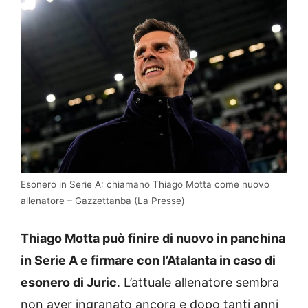
Esonero in Serie A: chiamano Thiago Motta come nuovo
allenatore – Gazzettanba (La Presse)
Thiago Motta può finire di nuovo in panchina
in Serie A e firmare con l’Atalanta in caso di
esonero di Juric
. L’attuale allenatore sembra
non aver ingranato ancora e dopo tanti anni