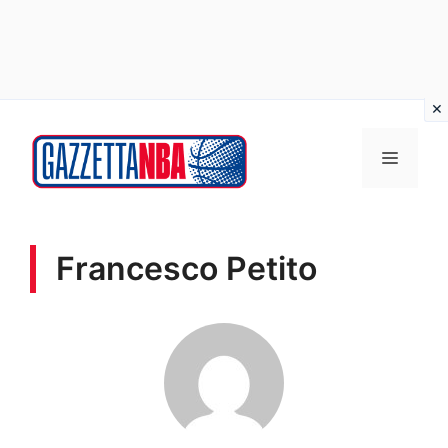
Vai
al
MENU
contenuto
Francesco Petito