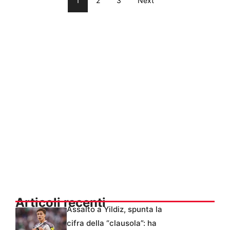
1
2
3
Next
Articoli recenti
Assalto a Yildiz, spunta la
cifra della “clausola”: ha