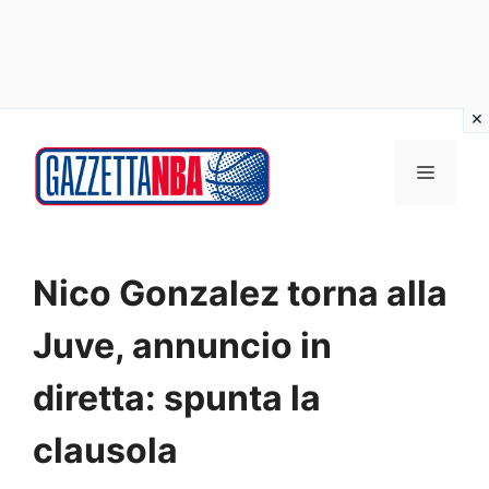
Vai
al
MENU
contenuto
Nico Gonzalez torna alla
Juve, annuncio in
diretta: spunta la
clausola