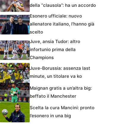
della “clausola”: ha un accordo
Esonero ufficiale: nuovo
allenatore italiano, l’hanno già
scelto
Juve, ansia Tudor: altro
infortunio prima della
Champions
Juve-Borussia: assenza last
minute, un titolare va ko
Maignan gratis a un’altra big:
beffato il Manchester
Scelta la cura Mancini: pronto
l’esonero in una big