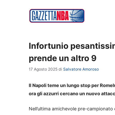
Vai
al
contenuto
Infortunio pesantissi
prende un altro 9
17 Agosto 2025
di
Salvatore Amoroso
Il Napoli teme un lungo stop per Romel
ora gli azzurri cercano un nuovo attac
Nell’ultima amichevole pre-campionato c