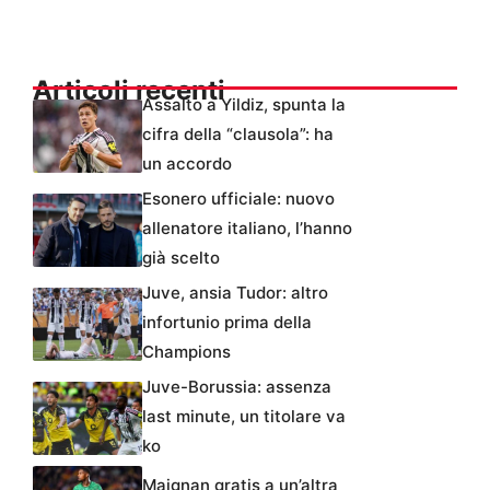
Articoli recenti
Assalto a Yildiz, spunta la
cifra della “clausola”: ha
un accordo
Esonero ufficiale: nuovo
allenatore italiano, l’hanno
già scelto
Juve, ansia Tudor: altro
infortunio prima della
Champions
Juve-Borussia: assenza
last minute, un titolare va
ko
Maignan gratis a un’altra