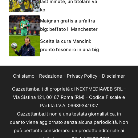
last minute, un titolare va
ko
Maignan gratis a un’altra
big: beffato il Manchester
Scelta la cura Mancini:
pronto l’esonero in una big
Chi siamo
-
Redazione
-
Privacy Policy
-
Disclaimer
Gazzettanba.it di proprietà di NEXTMEDIAWEB SRL -
Via Sistina 121, 00187 Roma (RM) - Codice Fiscale e
Partita I.V.A. 09689341007
Gazzettanba.it non è una testata giornalistica, in
quanto viene aggiornato senza alcuna periodicità. Non
può pertanto considerarsi un prodotto editoriale ai