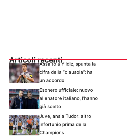
Articoli recenti
Assalto a Yildiz, spunta la
cifra della “clausola”: ha
un accordo
Esonero ufficiale: nuovo
allenatore italiano, l’hanno
già scelto
Juve, ansia Tudor: altro
infortunio prima della
Champions