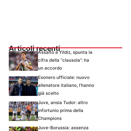
Articoli recenti
Assalto a Yildiz, spunta la
cifra della “clausola”: ha
un accordo
Esonero ufficiale: nuovo
allenatore italiano, l’hanno
già scelto
Juve, ansia Tudor: altro
infortunio prima della
Champions
Juve-Borussia: assenza