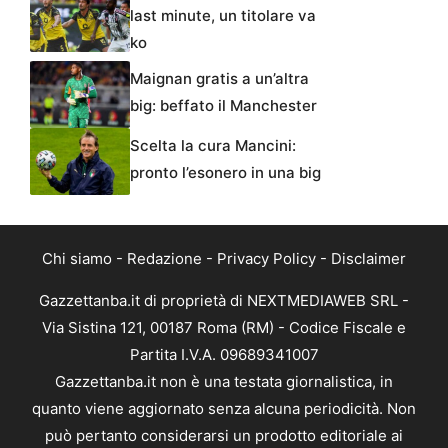
last minute, un titolare va
ko
Maignan gratis a un’altra
big: beffato il Manchester
Scelta la cura Mancini:
pronto l’esonero in una big
Chi siamo
-
Redazione
-
Privacy Policy
-
Disclaimer
Gazzettanba.it di proprietà di NEXTMEDIAWEB SRL -
Via Sistina 121, 00187 Roma (RM) - Codice Fiscale e
Partita I.V.A. 09689341007
Gazzettanba.it non è una testata giornalistica, in
quanto viene aggiornato senza alcuna periodicità. Non
può pertanto considerarsi un prodotto editoriale ai