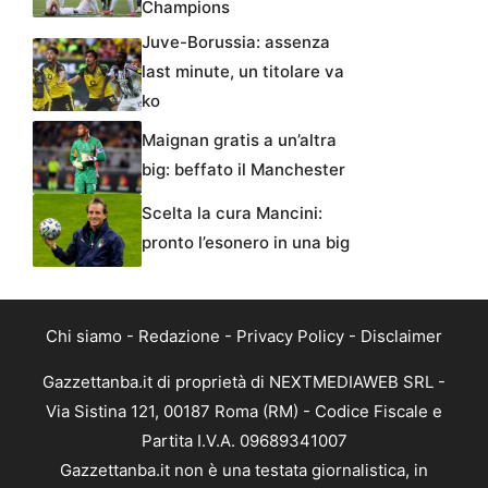
Champions
Juve-Borussia: assenza
last minute, un titolare va
ko
Maignan gratis a un’altra
big: beffato il Manchester
Scelta la cura Mancini:
pronto l’esonero in una big
Chi siamo
-
Redazione
-
Privacy Policy
-
Disclaimer
Gazzettanba.it di proprietà di NEXTMEDIAWEB SRL -
Via Sistina 121, 00187 Roma (RM) - Codice Fiscale e
Partita I.V.A. 09689341007
Gazzettanba.it non è una testata giornalistica, in