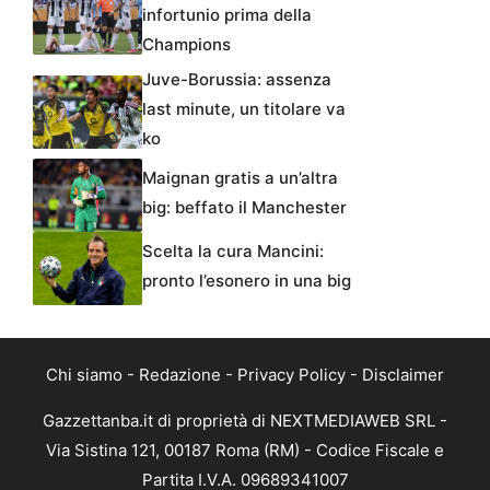
infortunio prima della
Champions
Juve-Borussia: assenza
last minute, un titolare va
ko
Maignan gratis a un’altra
big: beffato il Manchester
Scelta la cura Mancini:
pronto l’esonero in una big
Chi siamo
-
Redazione
-
Privacy Policy
-
Disclaimer
Gazzettanba.it di proprietà di NEXTMEDIAWEB SRL -
Via Sistina 121, 00187 Roma (RM) - Codice Fiscale e
Partita I.V.A. 09689341007