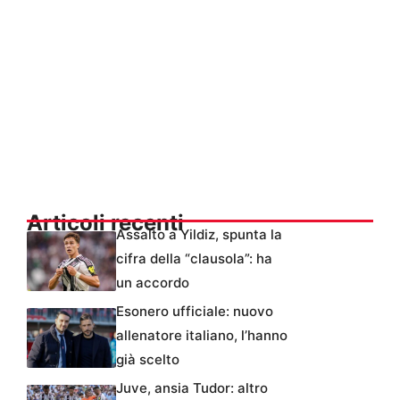
Articoli recenti
Assalto a Yildiz, spunta la
cifra della “clausola”: ha
un accordo
Esonero ufficiale: nuovo
allenatore italiano, l’hanno
già scelto
Juve, ansia Tudor: altro